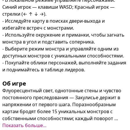
- В локальном режиме управляйте персонажами: 
Синий игрок — клавиши WASD; Красный игрок — 
стрелки (← ↑ ↓ →).

- Исследуйте карту в поисках двери-выхода и 
избегайте встреч с монстрами.

- Используйте окружение и приманки, чтобы загнать 
монстра в угол и подставить соперника.

- Выберите режим монстра и управляйте одним из 
доступных монстров с уникальными способностями.

- Покупайте облики персонажей, выполняйте задания 
и поднимайтесь в таблице лидеров.
Об игре
Флуоресцентный свет, однотонные стены и чувство 
постоянного преследования — Закулисье держит в 
напряжении от первого шага. Поразнообразным 
картам бродят более 15 уникальных монстров с 
собственными способностями; каждый поворот 
коридора может обернуться ловушкой или шансом на 
Показать больше...