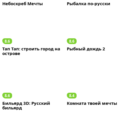
Небоскреб Мечты
Рыбалка по-русски
8.6
8.6
Тап Тап: строить город на 
Рыбный дождь 2
острове
8.6
8.4
Бильярд 3D: Русский 
Комната твоей мечты
бильярд