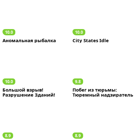
10.0
10.0
Аномальная рыбалка
City States Idle
10.0
9.8
Большой взрыв! 
Побег из тюрьмы: 
Разрушение Зданий!
Тюремный надзиратель
8.9
8.9