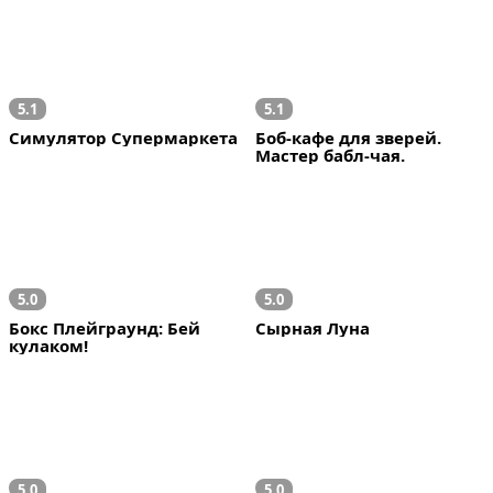
5.1
5.1
Симулятор Супермаркета
Боб-кафе для зверей. 
Мастер бабл-чая.
5.0
5.0
Бокс Плейграунд: Бей 
Сырная Луна
кулаком!
5.0
5.0