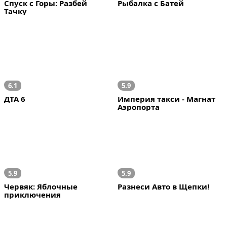
Спуск с Горы: Разбей 
Рыбалка с Батей
Тачку
6.1
5.9
ДТА 6
Империя такси - Магнат 
Аэропорта
5.9
5.9
Червяк: Яблочные 
Разнеси Авто в Щепки!
приключения