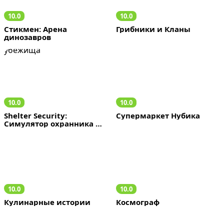
10.0
10.0
Стикмен: Арена 
Грибники и Кланы
динозавров
10.0
10.0
Shelter Security: 
Супермаркет Нубика
Симулятор охранника 
убежища
10.0
10.0
Кулинарные истории
Космограф