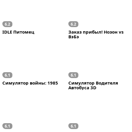
6.2
6.2
IDLE Питомец
Заказ прибыл! Нозон vs 
ВэБэ
6.1
6.1
Симулятор войны: 1985
Симулятор Водителя 
Автобуса 3D
6.1
6.1