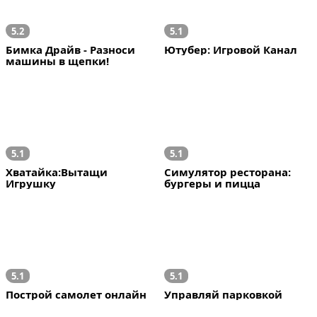
5.2
5.1
Бимка Драйв - Разноси 
Ютубер: Игровой Канал
машины в щепки!
5.1
5.1
Хватайка:Вытащи 
Симулятор ресторана: 
Игрушку
бургеры и пицца
5.1
5.1
Построй самолет онлайн
Управляй парковкой