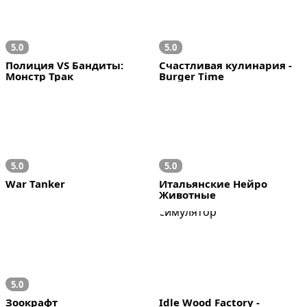
5.0
5.0
Полиция VS Бандиты: 
Счастливая кулинария - 
Монстр Трак
Burger Time
5.0
5.0
War Tanker
Итальянские Нейро 
Животные
5.0
Зоокрафт
Idle Wood Factory - 