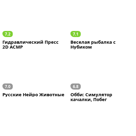
7.2
7.1
Гидравлический Пресс 
Веселая рыбалка с 
2D АСМР
Нубиком
7.0
6.8
Русские Нейро Животные
Обби: Симулятор 
качалки, Побег