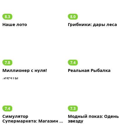
8.3
8.0
Наше лото
Грибники: дары леса
7.8
7.4
Миллионер с нуля!
Реальная Рыбалка
7.4
7.3
Симулятор 
Модный показ: Одень 
Супермаркета: Магазин 
звезду
Мечты