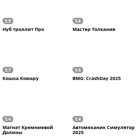
5.9
5.8
Нуб троллит Про
Мастер Толкания
5.7
5.6
Кошка Комару
BMG: CrashDay 2025
5.4
5.4
Магнат Кремниевой 
Автомеханик Симулятор 
Долины
2025