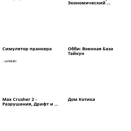
Экономический 
симулятор
Симулятор пранкера
Обби: Военная База 
Тайкун
Max Crusher 2 - 
Дом Котика
Разрушения, Дрифт и 
Гонки!