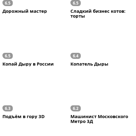
6.5
6.5
Дорожный мастер
Сладкий бизнес котов: 
торты
6.5
6.4
Копай Дыру в России
Копатель Дыры
6.3
6.2
Подъём в гору 3D
Машинист Московского 
Метро 3Д