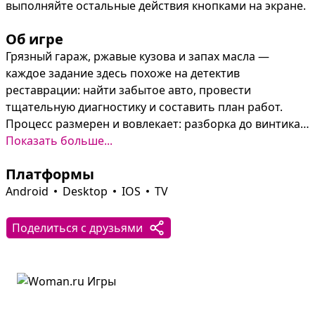
выполняйте остальные действия кнопками на экране.
Об игре
Грязный гараж, ржавые кузова и запах масла — 
каждое задание здесь похоже на детектив 
реставрации: найти забытое авто, провести 
тщательную диагностику и составить план работ. 
Процесс размерен и вовлекает: разборка до винтика, 
ручной ремонт деталей, подбор краски и 
Показать больше...
художественная аэрография превращают рутину в 
Платформы
творчество.

Реализм на первом месте: двигатель, ходовая и кузов 
Android
Desktop
IOS
TV
разбираются полностью, запасные части можно 
найти на разборках, купить новые или восстановить 
Поделиться с друзьями
вручную. Система «легендарных» проектов 
стимулирует охоту за редкими машинами на свалке, а 
наградой становится не трофей, а рык ожившего V8 и 
идеально доведённый шедевр техники.