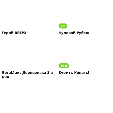
7.6
Герой ВВЕРХ!
Нулевой Рубеж
10.0
ВегаМикс Деревенька 3 в 
Бурить-Копать!
ряд