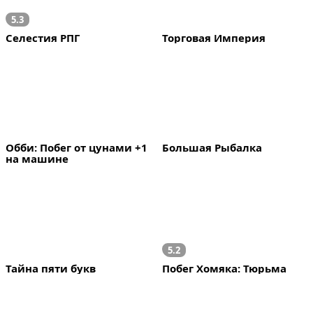
5.3
Селестия РПГ
Торговая Империя
Обби: Побег от цунами +1 
Большая Рыбалка
на машине
5.2
Тайна пяти букв
Побег Хомяка: Тюрьма