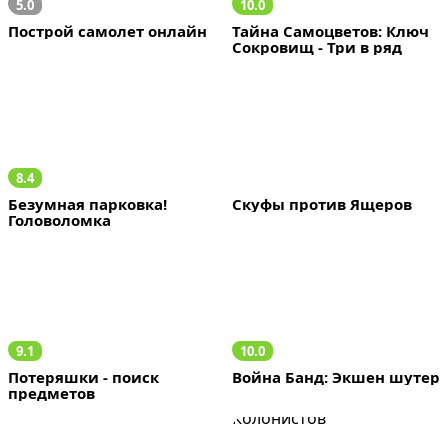
5.0
10.0
Построй самолет онлайн
Тайна Самоцветов: Ключ 
Сокровищ - Три в ряд
8.4
Безумная парковка! 
Скуфы против Ящеров
Головоломка
9.1
10.0
Потеряшки - поиск 
Война Банд: Экшен шутер
предметов