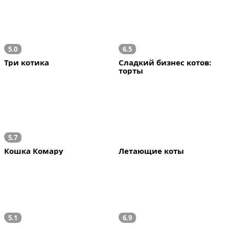
5.0
6.5
Три котика
Сладкий бизнес котов: 
торты
5.7
Кошка Комару
Летающие коты
5.1
6.9