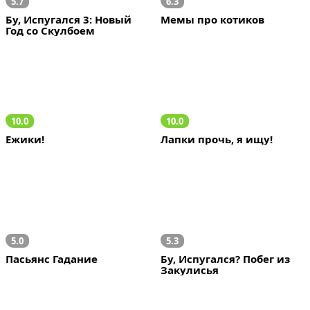
5.7
6.3
Бу, Испугался 3: Новый 
Мемы про котиков
Год со Скулбоем
10.0
10.0
Ежики!
Лапки прочь, я ищу!
5.0
5.3
Пасьянс Гадание
Бу, Испугался? Побег из 
Закулисья