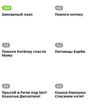
10.0
5.9
Шикарный пазл
Помоги котику
5.3
5.2
Помоги Котёнку спасти 
Питомцы Барби
Маму
6.0
5.5
Прыгай в Ритм под Хит! 
Кошка-Хорошка: 
Кошачья Дискотека!
Спасение котят