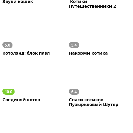
Звуки кошек
 Котики 
Путешественники 2
5.0
5.4
Котолэнд: блок пазл
Накорми котика
10.0
6.4
Соединяй котов
Спаси котиков - 
Пузырьковый Шутер