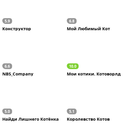
5.9
6.8
Конструктор
Мой Любимый Кот
6.6
10.0
NBS_Company
Мои котики. Котоворлд
5.0
5.1
Найди Лишнего Котёнка
Королевство Котов