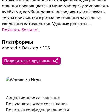
В милой и красочной 2D-атмосфере каждая рабочая 
станция превращается в мини-мастерскую: управлять 
ячейками, комбинировать ингредиенты и выпекать 
торты приходится в ритме постоянных заказов от 
капризных кот-клиентов. Удачные рецепты 
возвращают довольных посетителей и приносят 
Показать больше...
монеты, а эксперименты с начинками открывают всё 
Платформы
новые сочетания и возможности.

Развитие фабрики открывает апгрейды 
Android
Desktop
IOS
оборудования, смену локаций и кастомизацию 
объектов и самих котов. На пути будут встречи с 
Поделиться с друзьями
боссами, ежедневные бонусы и более 13 000 
уникальных клиентов — всё это добавляет задач и 
мотивации для роста кондитерского бизнеса.
Лицензионное соглашение
Пользовательское соглашение
Политика конфиденциальности