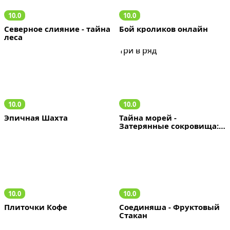
10.0
10.0
Северное слияние - тайна 
Бой кроликов онлайн
леса
10.0
10.0
Эпичная Шахта
Тайна морей - 
Затерянные сокровища: 
Три в ряд
10.0
10.0
Плиточки Кофе
Соединяша - Фруктовый  
Стакан