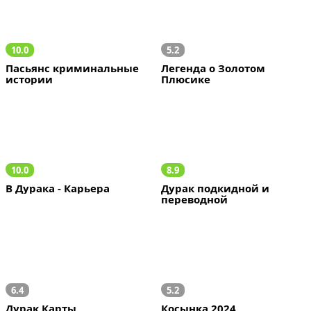
10.0
5.2
Пасьянс криминальные 
Легенда о Золотом 
истории
Плюсике
10.0
8.9
В Дурака - Карьера
Дурак подкидной и 
переводной
6.4
5.2
Дурак Карты
Косынка 2024