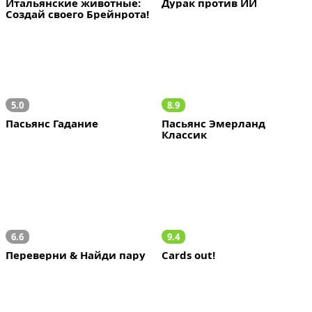
Итальянские животные: 
Дурак против ИИ
Создай своего Брейнрота!
5.0
8.9
Пасьянс Гадание
Пасьянс Эмерланд 
Классик
6.6
9.4
Переверни & Найди пару
Cards out!