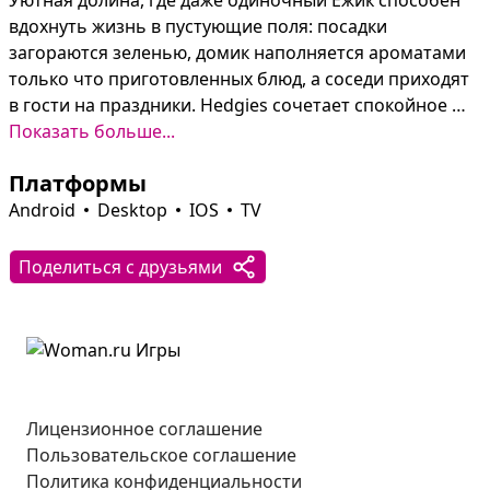
Уютная долина, где даже одиночный Ежик способен 
вдохнуть жизнь в пустующие поля: посадки 
загораются зеленью, домик наполняется ароматами 
только что приготовленных блюд, а соседи приходят 
в гости на праздники. Hedgies сочетает спокойное 
хозяйствование с весёлыми фестивалями — каждое 
Показать больше...
достижение открывает новые территории, костюмы, 
Платформы
постройки и рецепты.

Выполняя задания Овечки, Бобра, Кролика и Енота, 
Android
Desktop
IOS
TV
можно прокачивать мастерство, исполнять заказы на 
фестивалях за монеты и украшать ферму по душе. В 
Поделиться с друзьями
свободное время — рыбалка, кулинарные 
эксперименты и участие в «Битве портных», где за 
креатив и умение шиться можно выиграть забавную 
супер-шапочку.
Лицензионное соглашение
Пользовательское соглашение
Политика конфиденциальности