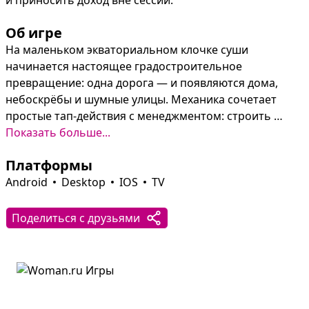
и приносить доход вне сессии.
Об игре
На маленьком экваториальном клочке суши 
начинается настоящее градостроительное 
превращение: одна дорога — и появляются дома, 
небоскрёбы и шумные улицы. Механика сочетает 
простые тап‑действия с менеджментом: строить 
вручную или делегировать рабочим, улучшать 
Показать больше...
постройки и открывать новые уровни, пока город 
Платформы
тихо генерирует прибыль в отсутствие мэра.

Android
Desktop
IOS
TV
Ситуации в городе динамичны — пожары, 
преступность и безработица требуют немедленных 
Поделиться с друзьями
решений, а обмен ресурсами с друзьями и 
нестандартные постройки вроде казино или 
космодрома добавляют азарт и цели развития. 
Лёгкая, игривая атмосфера: каждый тап приближает к 
собственному мегаполису мечты.