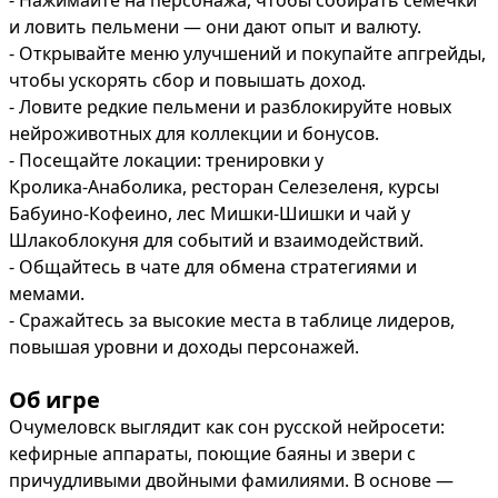
- Нажимайте на персонажа, чтобы собирать семечки 
и ловить пельмени — они дают опыт и валюту.

- Открывайте меню улучшений и покупайте апгрейды, 
чтобы ускорять сбор и повышать доход.

- Ловите редкие пельмени и разблокируйте новых 
нейроживотных для коллекции и бонусов.

- Посещайте локации: тренировки у 
Кролика‑Анаболика, ресторан Селезеленя, курсы 
Бабуино‑Кофеино, лес Мишки‑Шишки и чай у 
Шлакоблокуня для событий и взаимодействий.

- Общайтесь в чате для обмена стратегиями и 
мемами.

- Сражайтесь за высокие места в таблице лидеров, 
повышая уровни и доходы персонажей.
Об игре
Очумеловск выглядит как сон русской нейросети: 
кефирные аппараты, поющие баяны и звери с 
причудливыми двойными фамилиями. В основе — 