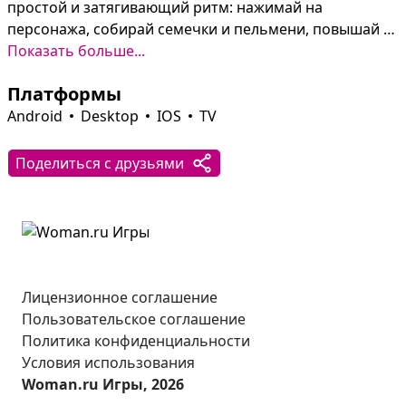
простой и затягивающий ритм: нажимай на 
персонажа, собирай семечки и пельмени, повышай 
уровни и открывай новых нейроживотных с 
Показать больше...
уникальным характером и бонусами.

Платформы
Помимо прокачки и коллекционирования, в городе 
можно заглянуть на утренние тренировки к 
Android
Desktop
IOS
TV
Кролику‑Анабиолику, поесть в ресторане шефа 
Селезеленя, пройти курсы у Бабуино‑Кофеино или 
Поделиться с друзьями
попить чай у дальнего родственника Шлакоблокуня. 
Общение в чате и борьба за места в таблице лидеров 
добавляют соревновательный аромат к лёгкой 
абсурдной атмосфере.
Лицензионное соглашение
Пользовательское соглашение
Политика конфиденциальности
Условия использования
Woman.ru Игры, 2026