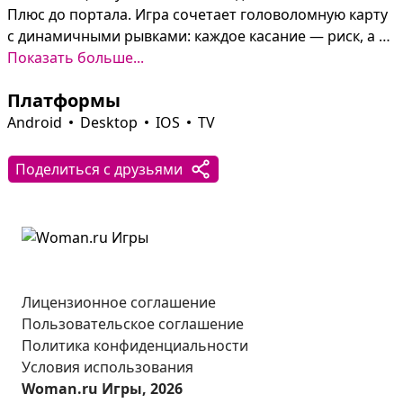
Плюс до портала. Игра сочетает головоломную карту 
с динамичными рывками: каждое касание — риск, а 
кексы на уровнях восстанавливают энергию после 
Показать больше...
атак.

Платформы
Перед началом уровня можно выбрать шарика с 
Android
Desktop
IOS
TV
уникальными характеристиками — кто-то живучее, 
кто-то проворнее. В сюжетном режиме более 100 
Поделиться с друзьями
уровней с постепенно нарастающей сложностью, а в 
локальном Дуэле можно сразиться с другом или 
ботом: побеждает тот, кто первым выиграет пять 
раундов.
Лицензионное соглашение
Пользовательское соглашение
Политика конфиденциальности
Условия использования
Woman.ru Игры, 2026