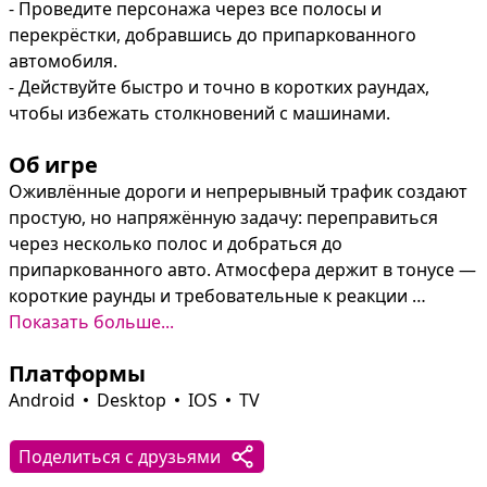
- Проведите персонажа через все полосы и 
перекрёстки, добравшись до припаркованного 
автомобиля.

- Действуйте быстро и точно в коротких раундах, 
чтобы избежать столкновений с машинами.
Об игре
Оживлённые дороги и непрерывный трафик создают 
простую, но напряжённую задачу: переправиться 
через несколько полос и добраться до 
припаркованного авто. Атмосфера держит в тонусе — 
короткие раунды и требовательные к реакции 
ситуации дают прилив азарта даже в нескольких 
Показать больше...
минутах игры.

Платформы
Управление предельно понятно: стрелки на экране 
Android
Desktop
IOS
TV
перемещают персонажа между дорожными 
полосами. Быстрые решения и точные движения 
Поделиться с друзьями
решают исход раунда — один неверный шаг, и 