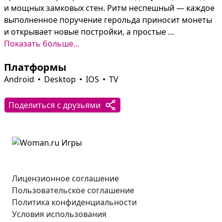
и мощных замковых стен. Ритм неспешный — каждое 
выполненное поручение герольда приносит монеты 
и открывает новые постройки, а простые 
тап‑действия плавно переходят в планирование 
Показать больше...
расширения и прокачку экипировки.

Платформы
В кузнице создаются топоры, кирки, лопаты и оружие 
Android
Desktop
IOS
TV
для будущего войска, а в домах и складах появляются 
рецепты и ресурсы для новых задач. 
Поделиться с друзьями
Последовательные квесты постепенно усложняются: 
от стрижки овец и шитья одежды до комплектования 
армии, что превращает спокойный кликер в уютную 
экономическую симуляцию.
Лицензионное соглашение
Пользовательское соглашение
Политика конфиденциальности
Условия использования