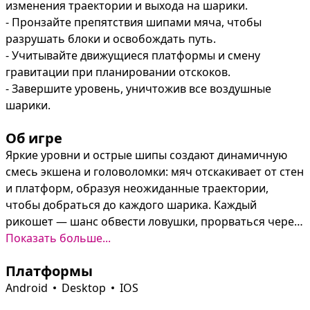
изменения траектории и выхода на шарики.

- Пронзайте препятствия шипами мяча, чтобы 
разрушать блоки и освобождать путь.

- Учитывайте движущиеся платформы и смену 
гравитации при планировании отскоков.

- Завершите уровень, уничтожив все воздушные 
шарики.
Об игре
Яркие уровни и острые шипы создают динамичную 
смесь экшена и головоломки: мяч отскакивает от стен 
и платформ, образуя неожиданные траектории, 
чтобы добраться до каждого шарика. Каждый 
рикошет — шанс обвести ловушки, прорваться через 
разрушимые блоки и эффектно расправиться с целой 
Показать больше...
группой шариков.

Платформы
Уровни усложняются движущимися платформами, 
сменой гравитации и другими ловушками, 
Android
Desktop
IOS
требующими точного тайминга и логического 