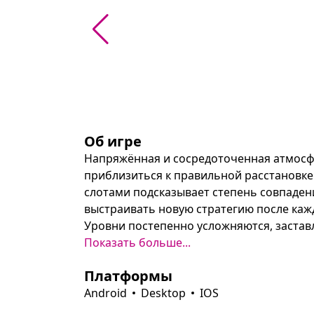
Об игре
Напряжённая и сосредоточенная атмосфе
приблизиться к правильной расстановке 
слотами подсказывает степень совпадени
выстраивать новую стратегию после кажд
Уровни постепенно усложняются, заставл
комбинировать выводы из предыдущих п
Показать больше...
прохождение открываются новые скины, а
Платформы
тонкой логики и внимательности.
Android
Desktop
IOS