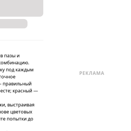
 пазы и 
комбинацию.

ку под каждым 
точное 
— правильный 
месте; красный — 
ки, выстраивая 
нове цветовых 
те попытки до 