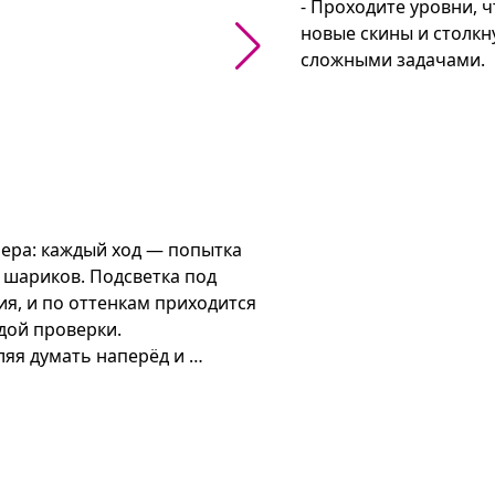
- Проходите уровни, ч
новые скины и столкну
сложными задачами.
ра: каждый ход — попытка 
шариков. Подсветка под 
я, и по оттенкам приходится 
ой проверки.

яя думать наперёд и 
опыток. За успешное 
 задачки требуют всё более 