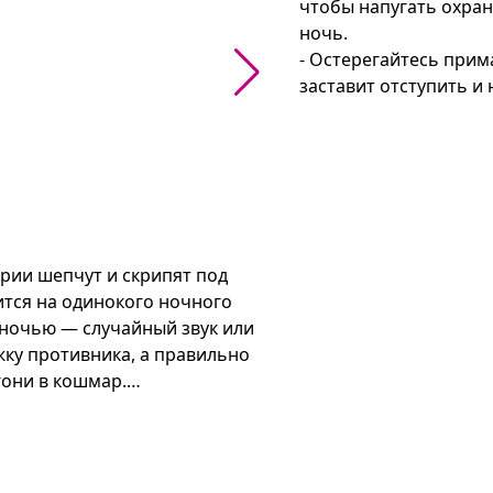
чтобы напугать охран
ночь.

- Остерегайтесь прим
заставит отступить и
ии шепчут и скрипят под 
тся на одинокого ночного 
ночью — случайный звук или 
ку противника, а правильно 
ни в кошмар.

страшающих приёмов: громкие 
ие в ловушки. Выбор ночи 
 тем сложнее). Передвижение 