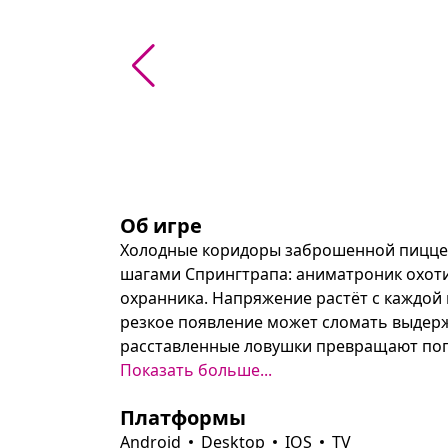
Об игре
Холодные коридоры заброшенной пиццер
шагами Спрингтрапа: аниматроник охоти
охранника. Напряжение растёт с каждой 
резкое появление может сломать выдерж
расставленные ловушки превращают пого
Показать больше...
В распоряжении Спрингтрапа — набор у
Платформы
звуки, внезапные появления и заманиван
влияет на сложность (чем меньше номер,
Android
Desktop
IOS
TV