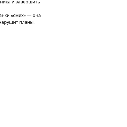
ника и завершить 
анки «смех» — она 
 нарушит планы.