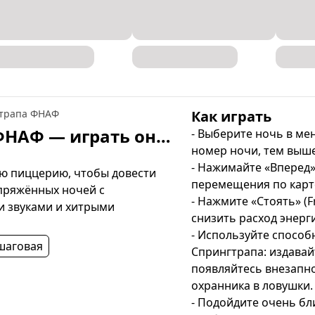
гтрапа ФНАФ
Как играть
Симулятор Спрингтрапа ФНАФ — играть онлайн бесплатно
- Выберите ночь в ме
номер ночи, тем выше
- Нажимайте «Вперед» 
ю пиццерию, чтобы довести 
перемещения по карте
пряжённых ночей с 
- Нажмите «Стоять» (Fr
звуками и хитрыми 
снизить расход энерг
- Используйте способн
шаговая
Спрингтрапа: издавайт
появляйтесь внезапно
охранника в ловушки.

- Подойдите очень бли