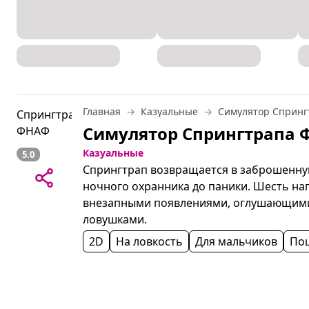
Главная
Казуальные
Симулятор Сприн
Казуальные
5.0
Спрингтрап возвращается в заброшенну
ночного охранника до паники. Шесть на
внезапными появлениями, оглушающими 
ловушками.
2D
На ловкость
Для мальчиков
По