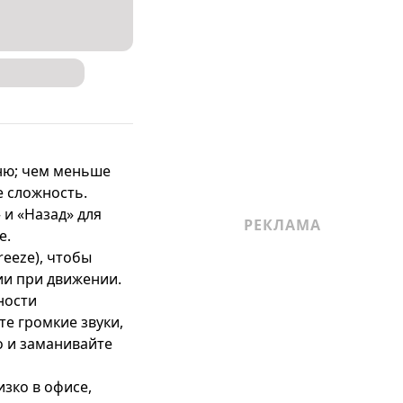
ню; чем меньше 
 сложность.

и «Назад» для 
.

eeze), чтобы 
ии при движении.

ости 
е громкие звуки, 
 и заманивайте 
зко в офисе, 