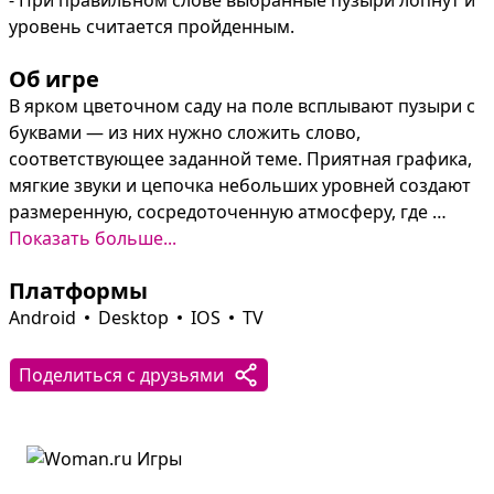
- При правильном слове выбранные пузыри лопнут и 
уровень считается пройденным.
Об игре
В ярком цветочном саду на поле всплывают пузыри с 
буквами — из них нужно сложить слово, 
соответствующее заданной теме. Приятная графика, 
мягкие звуки и цепочка небольших уровней создают 
размеренную, сосредоточенную атмосферу, где 
каждый верный ход приносит удовольствие.

Показать больше...
Платформы
Разнообразные темы и сотни мини‑задач тренируют 
логику и расширяют словарный запас: подбор 
Android
Desktop
IOS
TV
правильных фрагментов букв лопает пузыри и 
открывает следующий уровень. Простая механика 
Поделиться с друзьями
выбора букв превращается в небольшое путешествие 
по саду, где каждый уровень — новая задача и новый 
повод улыбнуться.