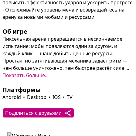
повысить эффективность ударов и ускорить прогресс.

- Отслеживайте уровень меча и возвращайтесь на 
арену за новыми мобами и ресурсами.
Об игре
Пиксельная арена превращается в нескончаемое 
испытание: мобы появляются один за другом, и 
каждый клик — шанс добыть ценные ресурсы. 
Простая, но затягивающая механика задаёт ритм — 
чем больше уничтожено, тем быстрее растёт сила 
меча и открываются новые возможности.

Показать больше...
Прогресс строится вокруг апгрейдов: покупка 
Платформы
улучшений меча и вспомогательных усилений меняет 
стиль боя и позволяет справляться с более мощными 
Android
Desktop
IOS
TV
противниками. Баланс между моментальными 
победами кликом и долгосрочной стратегией 
Поделиться с друзьями
вложений в оружие заставляет планировать покупки 
и возвращаться за новыми ресурсами.