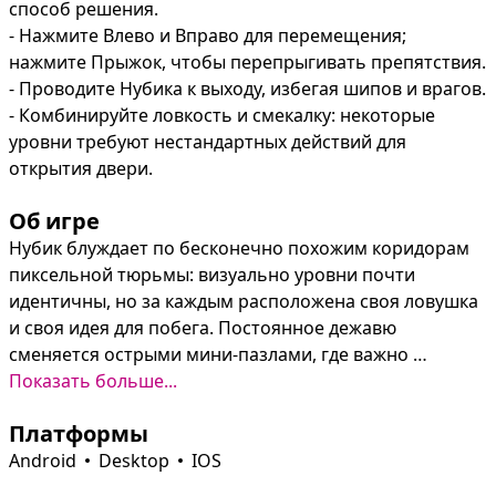
способ решения.

- Нажмите Влево и Вправо для перемещения; 
нажмите Прыжок, чтобы перепрыгивать препятствия.

- Проводите Нубика к выходу, избегая шипов и врагов.

- Комбинируйте ловкость и смекалку: некоторые 
уровни требуют нестандартных действий для 
открытия двери.
Об игре
Нубик блуждает по бесконечно похожим коридорам 
пиксельной тюрьмы: визуально уровни почти 
идентичны, но за каждым расположена своя ловушка 
и своя идея для побега. Постоянное дежавю 
сменяется острыми мини‑пазлами, где важно 
заметить подсказку и действовать нестандартно.

Показать больше...
Короткие сценки требуют реакции и мыслительного 
Платформы
подхода: простое управление, аккуратные прыжки и 
внимательное чтение инструкции на каждом уровне 
Android
Desktop
IOS
— по одному испытанию за раз, пока не найдётся 