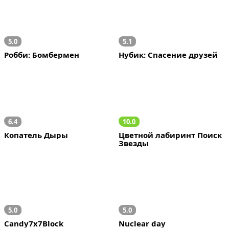
5.0
5.1
Робби: Бомбермен
Нубик: Спасение друзей
6.4
10.0
Копатель Дыры
Цветной лабиринт Поиск 
Звезды
5.0
5.0
Candy7x7Block
Nuclear day