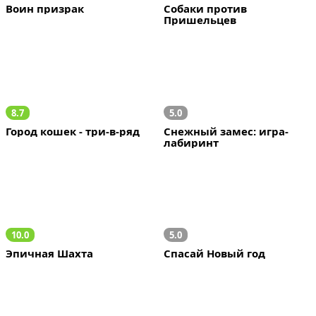
Воин призрак
Собаки против 
Пришельцев
8.7
5.0
Город кошек - три-в-ряд
Снежный замес: игра-
лабиринт
10.0
5.0
Эпичная Шахта
Спасай Новый год