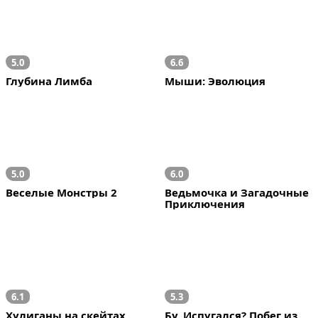
5.0
6.6
Глубина Лимба
Мыши: Эволюция
5.0
6.0
Веселые Монстры 2
Ведьмочка и Загадочные 
Приключения
6.1
5.3
Хулиганы на скейтах
Бу, Испугался? Побег из 