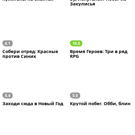
Закулисья
6.1
10.0
Собери отряд: Красные 
Время Героев: Три в ряд 
против Синих
RPG
5.4
5.0
Заходи сюда в Новый Год
Крутой побег. Обби, блин