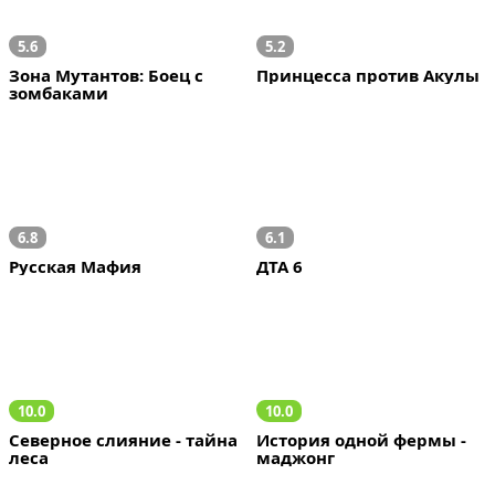
5.6
5.2
Зона Мутантов: Боец с 
Принцесса против Акулы
зомбаками
6.8
6.1
Русская Мафия
ДТА 6
10.0
10.0
Северное слияние - тайна 
История одной фермы - 
леса
маджонг