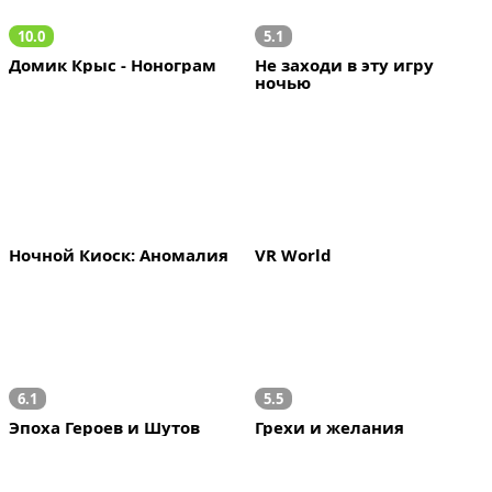
10.0
5.1
Домик Крыс - Нонограм
Не заходи в эту игру 
ночью
Ночной Киоск: Аномалия
VR World
6.1
5.5
Эпоха Героев и Шутов
Грехи и желания