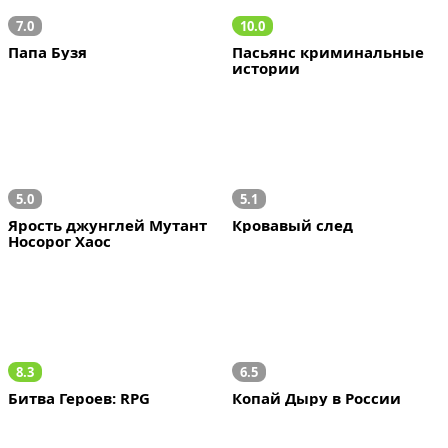
7.0
10.0
Папа Бузя
Пасьянс криминальные 
истории
5.0
5.1
Ярость джунглей Мутант 
Кровавый след
Носорог Хаос
8.3
6.5
Битва Героев: RPG
Копай Дыру в России