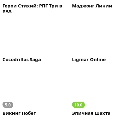
Герои Стихий: РПГ Три в 
Маджонг Линии
ряд
Cocodrillas Saga
Ligmar Online
5.0
10.0
Викинг Побег
Эпичная Шахта