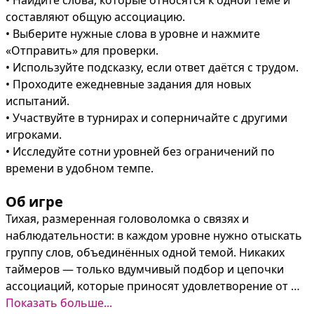
• Найдите слова, которые относятся к одной теме и 
составляют общую ассоциацию.

• Выберите нужные слова в уровне и нажмите 
«Отправить» для проверки.

• Используйте подсказку, если ответ даётся с трудом.

• Проходите ежедневные задания для новых 
испытаний.

• Участвуйте в турнирах и соперничайте с другими 
игроками.

• Исследуйте сотни уровней без ограничений по 
времени в удобном темпе.
Об игре
Тихая, размеренная головоломка о связях и 
наблюдательности: в каждом уровне нужно отыскать 
группу слов, объединённых одной темой. Никаких 
таймеров — только вдумчивый подбор и цепочки 
ассоциаций, которые приносят удовлетворение от 
каждой разгаданной группы.

Показать больше...