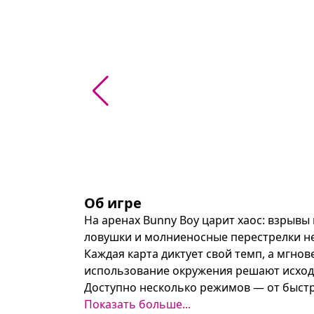
Об игре
На аренах Bunny Boy царит хаос: взрывы 
ловушки и молниеносные перестрелки не
Каждая карта диктует свой темп, а мгнов
использование окружения решают исход с
Доступно несколько режимов — от быстр
сражений. Плавная, динамичная механик
Показать больше...