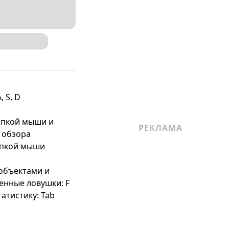
 S, D

опкой мыши и 
обзора

опкой мыши

объектами и 
енные ловушки: F

атистику: Tab
