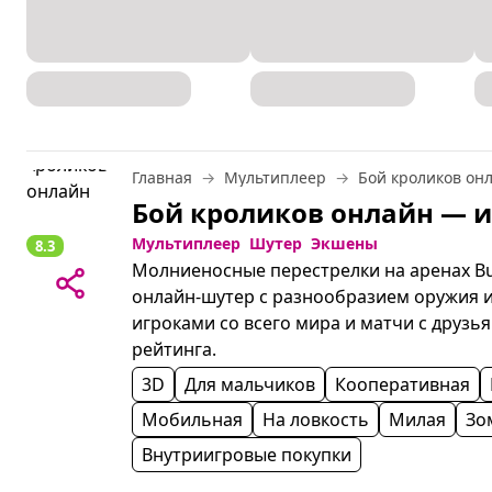
Главная
Мультиплеер
Бой кроликов он
Мультиплеер
Шутер
Экшены
8.3
Молниеносные перестрелки на аренах Bu
онлайн‑шутер с разнообразием оружия и 
игроками со всего мира и матчи с друзья
рейтинга.
3D
Для мальчиков
Кооперативная
Мобильная
На ловкость
Милая
Зо
Внутриигровые покупки