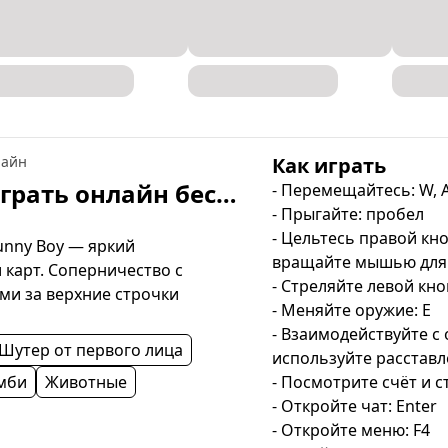
лайн
Как играть
Бой кроликов онлайн — играть онлайн бесплатно
- Перемещайтесь: W, A,
- Прыгайте: пробел

- Цельтесь правой кн
nny Boy — яркий 
вращайте мышью для 
карт. Соперничество с 
- Стреляйте левой кн
ми за верхние строчки 
- Меняйте оружие: E

- Взаимодействуйте с 
Шутер от первого лица
используйте расставл
мби
Животные
- Посмотрите счёт и ст
- Откройте чат: Enter

- Откройте меню: F4
