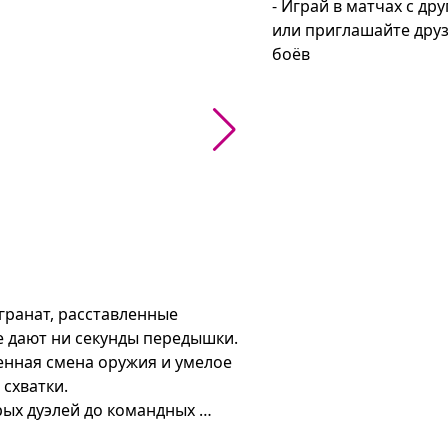
- Играй в матчах с др
или приглашайте друз
боёв
гранат, расставленные 
 дают ни секунды передышки. 
енная смена оружия и умелое 
хватки.

ых дуэлей до командных 
а поощряет агрессивный 