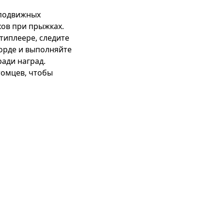
 подвижных 
ов при прыжках.

типлеере, следите 
орде и выполняйте 
ади наград.

томцев, чтобы 