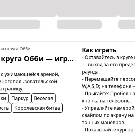
 из круга Обби
Как играть
Кто последний выйдет из круга Обби — играть онлайн бесплатно
- Оставайтесь в круге
— выход за его предел
раунда.

 с ужимающейся ареной, 
- Перемещайте персон
ногопользовательской 
W,A,S,D; на телефоне 
а границу.
- Прыгайте: Пробел на
пки
Паркур
Веселая
кнопка на телефоне.

ость
Королевская битва
- Управляйте камерой
свайпом по экрану на 
точных манёвров.

- Показывайте курсор