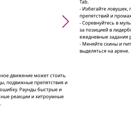
Tab.

- Избегайте ловушек,
препятствий и промах
- Соревнуйтесь в муль
за позицией в лидерб
ежедневные задания р
- Меняйте скины и пи
выделяться на арене.
рное движение может стоить 
, подвижные препятствия и 
ошибку. Раунды быстрые и 
ные реакции и хитроумные 
друзей и соперников в одной 
 и ежедневные задания 