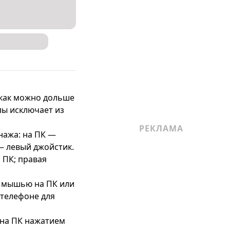
 как можно дольше 
ы исключает из 
ажа: на ПК — 
— левый джойстик.

 ПК; правая 
 мышью на ПК или 
телефоне для 
 на ПК нажатием 