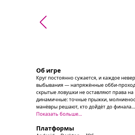
Об игре
Круг постоянно сужается, и каждое неве
выбывания — напряжённые обби-проходы
скрытые ловушки не оставляют права на 
динамичные: точные прыжки, молниенос
манёвры решают, кто дойдёт до финала.

Показать больше...
Онлайн-формат в стиле Роблокса сводит 
Платформы
арене: короткие матчи, таблица лидеров