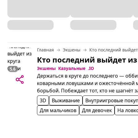
Главная
Экшены
Кто последний выйдет
Экшены
Казуальные
.IO
5.6
Держаться в круге до последнего — обби
коварными ловушками и ожесточённой м
борьбой. Побеждает тот, кто не шагнёт з
3D
Выживание
Внутриигровые поку
Для мальчиков
Для девочек
На ловк