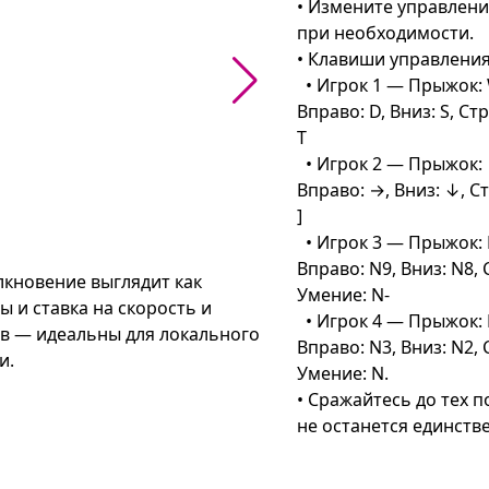
• Измените управление
при необходимости.

• Клавиши управления 
  • Игрок 1 — Прыжок: W, Влево: A, 
Вправо: D, Вниз: S, Стр
T

  • Игрок 2 — Прыжок: ↑, Влево: ←, 
Вправо: →, Вниз: ↓, Ст
]

  • Игрок 3 — Прыжок: N/, Влево: N7, 
Вправо: N9, Вниз: N8, 
кновение выглядит как 
Умение: N-

 и ставка на скорость и 
  • Игрок 4 — Прыжок: N5, Влево: N1, 
ов — идеальны для локального 
Вправо: N3, Вниз: N2, 
.

Умение: N.

• Сражайтесь до тех по
ичаются редкостью, оружие 
не останется единств
ное управление позволяет 
о лучше уклоняется, использует 