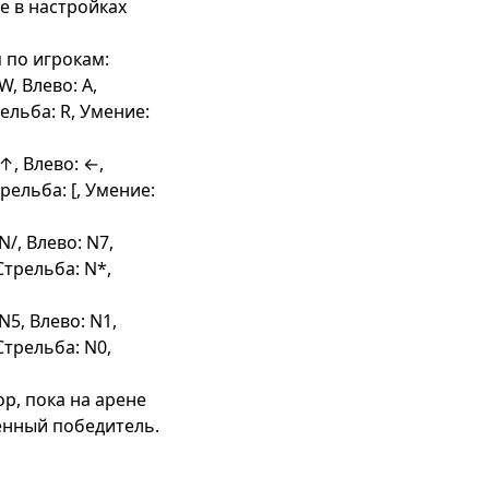
 в настройках 
по игрокам:

ельба: R, Умение: 
рельба: [, Умение: 
Стрельба: N*, 
Стрельба: N0, 
р, пока на арене 
енный победитель.