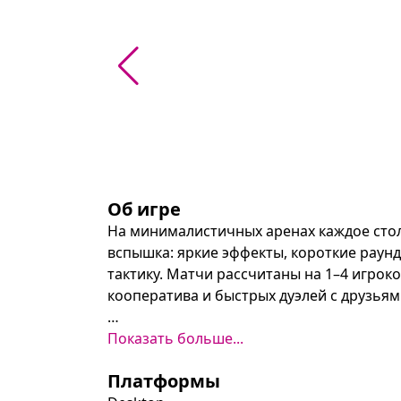
Об игре
На минималистичных аренах каждое стол
вспышка: яркие эффекты, короткие раунды
тактику. Матчи рассчитаны на 1–4 игрок
кооператива и быстрых дуэлей с друзьями
Герои добываются из контейнеров и отл
Показать больше...
подбирается под стиль игры, а интуитив
Платформы
быстро входить в бой. Побеждает тот, кт