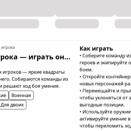
4 игрока
Как играть
Квадро Шутер - 1, 2, 3, 4 игрока — играть онлайн бесплатно
• Соберите команду из
героев и экипируйте 
боем.

 игроков — яркие квадраты 
• Откройте контейнер
него. Собираются команды из 
новых персонажей раз
и решают ход боя умения.
• Перемещайте и прыг
жие
Военная
чтобы уклоняться от а
Для двоих
выгодные позиции.

• Используйте оружие 
активируйте умение в
чтобы переломить ход