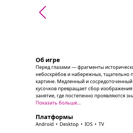
Об игре
Перед глазами — фрагменты исторически
небоскрёбов и набережных, тщательно 
картине. Медленный и сосредоточенный 
кусочков превращает сбор изображения 
занятие, где постепенно проявляются зн
и городские виды.

Показать больше...
Платформы
Сложность уровней настраивается под нас
собранные картины начисляются награды
Android
Desktop
IOS
TV
изображения. Игра одинаково подойдёт д