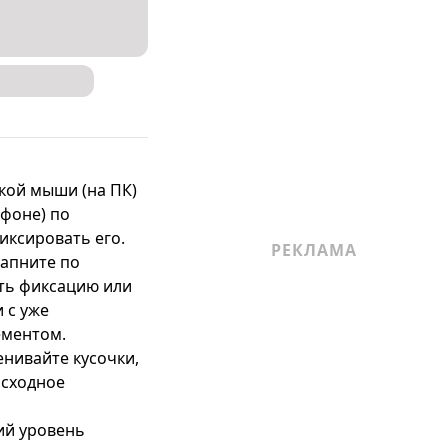
кой мыши (на ПК) 
фоне) по 
ксировать его.

апните по 
ть фиксацию или 
с уже 
ментом.

нивайте кусочки, 
сходное 
й уровень 