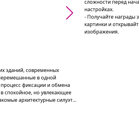
сложности перед нача
настройках.

- Получайте награды 
картинки и открывайт
изображения.
х зданий, современных 
перемешанные в одной 
процесс фиксации и обмена 
в спокойное, но увлекающее 
акомые архитектурные силуэты 
троение и умения, а за 
 и открываются новые 
етям и взрослым: помогает 