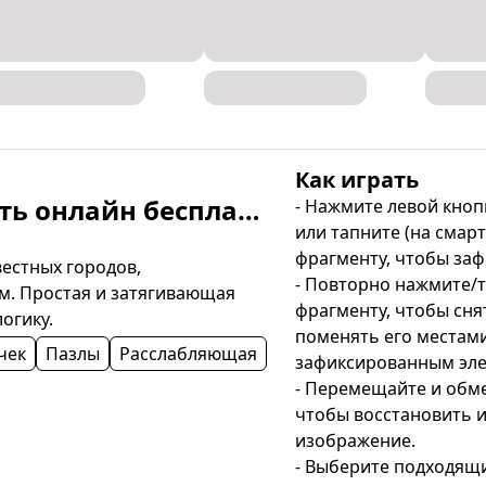
Как играть
Микс пазл: Города — играть онлайн бесплатно
- Нажмите левой кноп
или тапните (на смарт
фрагменту, чтобы зафи
стных городов, 
- Повторно нажмите/т
м. Простая и затягивающая 
фрагменту, чтобы сня
огику.
поменять его местами 
чек
Пазлы
Расслабляющая
зафиксированным эле
- Перемещайте и обме
чтобы восстановить и
изображение.

- Выберите подходящи