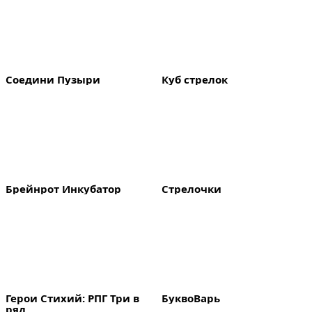
Соедини Пузыри
Куб стрелок
Брейнрот Инкубатор
Стрелочки
Герои Стихий: РПГ Три в 
БуквоВарь
ряд