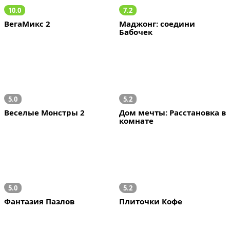
10.0
7.2
ВегаМикс 2
Маджонг: соедини 
Бабочек
5.0
5.2
Веселые Монстры 2
Дом мечты: Расстановка в 
комнате
5.0
5.2
Фантазия Пазлов
Плиточки Кофе