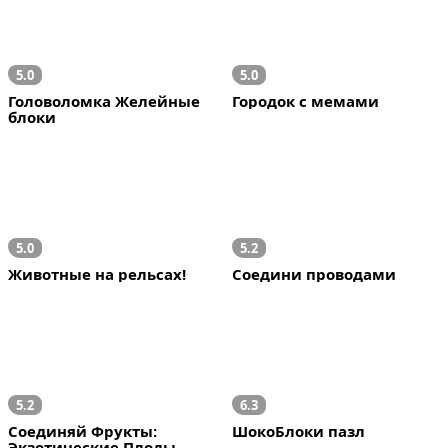
5.0
5.0
Головоломка Желейные 
Городок с мемами
блоки
5.0
5.2
Животные на рельсах!
Соедини проводами
5.2
6.3
Соединяй Фрукты: 
ШокоБлоки пазл
Экзотические Плоды