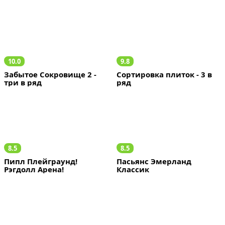
10.0
9.8
Забытое Сокровище 2 - 
Сортировка плиток - 3 в 
три в ряд
ряд
8.5
8.5
Пипл Плейграунд! 
Пасьянс Эмерланд 
Рэгдолл Арена!
Классик