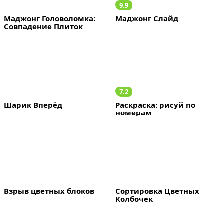
9.9
Маджонг Головоломка: 
Маджонг Слайд
Совпадение Плиток
7.2
Шарик Вперёд
Раскраска: рисуй по 
номерам
Взрыв цветных блоков
Сортировка Цветных 
Колбочек