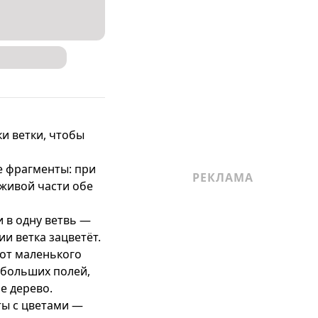
и ветки, чтобы 
е фрагменты: при 
живой части обе 
 в одну ветвь — 
 ветка зацветёт.

от маленького 
 больших полей, 
 дерево.

ы с цветами — 