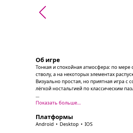
Об игре
Тонкая и спокойная атмосфера: по мере с
стволу, а на некоторых элементах распус
Визуально простая, но приятная игра с с
лёгкой ностальгией по классическим пазл
Игровой процесс начинается с одного ж
Показать больше...
сухих частей. Поворачивая кусочки и по
Платформы
постепенно оживляют всю ветку — при 
композиция зацветает. Доступны уровни 
Android
Desktop
IOS
компактных полей для знакомства до бол