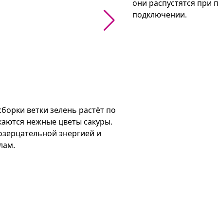
они распустятся при 
подключении.
борки ветки зелень растёт по 
каются нежные цветы сакуры. 
озерцательной энергией и 
ам.

ивого фрагмента и множества 
дбирая верные соединения, 
полном объединении 
разной сложности: от 
ьших пространств, где 