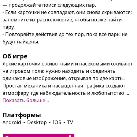
— продолжайте поиск следующих пар.

- Если карточки не совпадают, они снова скрываются; 
запомните их расположение, чтобы позже найти 
пару.

- Повторяйте действия до тех пор, пока все пары не 
будут найдены.
Об игре
Яркие карточки с животными и насекомыми оживают 
на игровом поле: нужно находить и соединять 
одинаковые изображения, открывая по две карты. 
Простая механика и насыщенная графика создают 
атмосферу, где наблюдательность и любопытство 
превращают каждый раунд в небольшое открытие.

Показать больше...
Платформы
Восемь уровней сложности подойдут для разных 
возрастов и навыков, а повторяющиеся попытки 
Android
Desktop
IOS
TV
помогают развивать визуальную память, логическое 