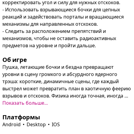
корректировать угол и силу для нужных отскоков.

- Использовать взрывающиеся бочки для цепных 
реакций и задействовать порталы и вращающиеся 
механизмы для направленных отскоков.

- Следить за расположением препятствий и 
механизмов, чтобы не оставить радиоактивных 
предметов на уровне и пройти дальше.
Об игре
Пушка, летающие бочки и бездна превращают 
уровни в сцену громкого и абсурдного ядерного 
трэша: короткие, динамичные сцены, где каждый 
выстрел может превратить план в хаотичную феерию 
взрывов и отскоков. Физика иногда точная, иногда 
радостно нелогичная, но всегда даёт повод 
Показать больше...
похохотать над очередным мемом про радиацию.

Платформы
В распоряжении — взрывающиеся бочки, порталы, 
Android
Desktop
IOS
вращающиеся механизмы и другие сюрпризы, 