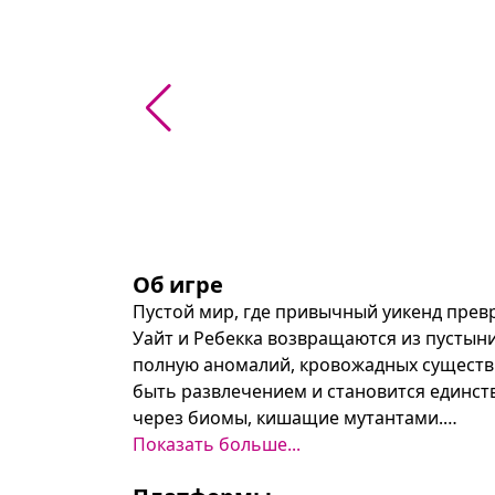
Об игре
Пустой мир, где привычный уикенд превр
Уайт и Ребекка возвращаются из пустыни
полную аномалий, кровожадных существ и
быть развлечением и становится единст
через биомы, кишащие мутантами.

Показать больше...
На трассах нужно лавировать между преп