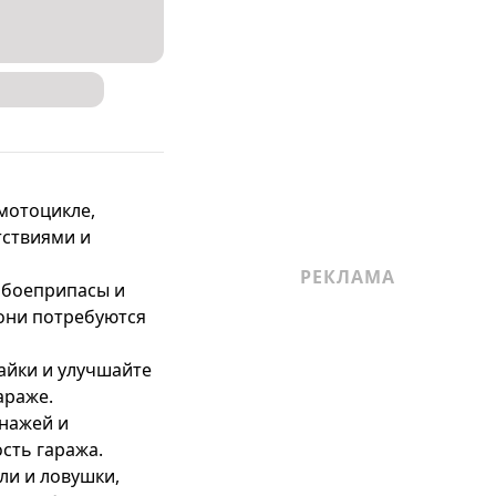
мотоцикле, 
ствиями и 
 боеприпасы и 
они потребуются 
айки и улучшайте 
раже.

нажей и 
ть гаража.

ли и ловушки, 