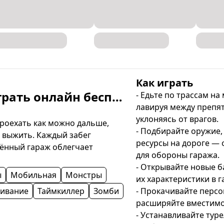
Как играть
Шоссе Апокалипсиса — играть онлайн бесплатно
- Едьте по трассам на 
лавируя между препят
уклоняясь от врагов.

роехать как можно дальше, 
- Подбирайте оружие,
 выжить. Каждый забег 
ресурсы на дороге — 
ённый гараж облегчает 
для обороны гаража.

- Открывайте новые б
ы
Мобильная
Монстры
их характеристики в га
ивание
Таймкиллер
Зомби
- Прокачивайте персо
расширяйте вместимос
- Устанавливайте туре