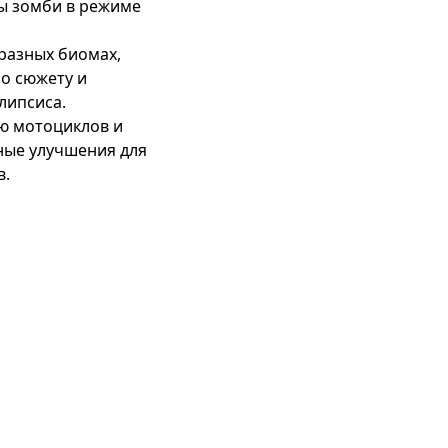
ы зомби в режиме 
разных биомах, 
о сюжету и 
ипсиса.

ю мотоциклов и 
ые улучшения для 
в.