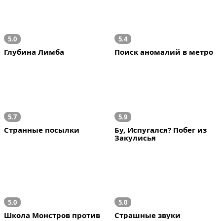
5.0
5.4
Глубина Лимба
Поиск аномалий в метро
5.7
5.9
Странные посылки
Бу, Испугался? Побег из 
Закулисья
5.0
5.0
Школа Монстров против 
Страшные звуки