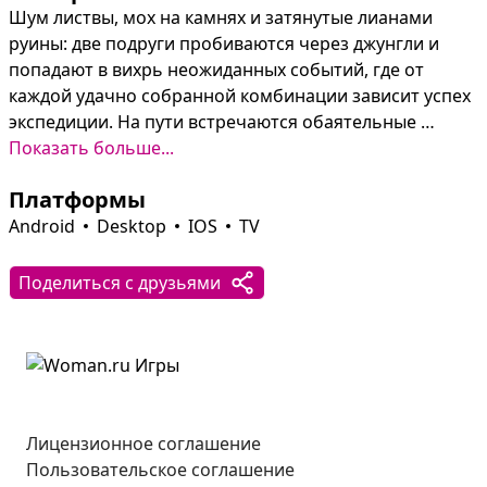
Шум листвы, мох на камнях и затянутые лианами 
руины: две подруги пробиваются через джунгли и 
попадают в вихрь неожиданных событий, где от 
каждой удачно собранной комбинации зависит успех 
экспедиции. На пути встречаются обаятельные 
персонажи, мини‑игры и хитроумные препятствия, 
Показать больше...
которые заставляют менять стратегию от уровня к 
Платформы
уровню.

Android
Desktop
IOS
TV
Собирай комбинации, чтобы создавать Ракеты, 
Спиннеры, Бомбы и Семицветики, комбинируй 
Поделиться с друзьями
бонусы для катастрофических эффектов и 
восстанавливай локации, открывая новые главы 
сюжета. Более 2000 уровней с регулярными 
обновлениями, ежедневные бонусы и события, а 
также офлайн‑режим без навязчивой рекламы 
превращают каждое прохождение в небольшую 
Лицензионное соглашение
экспедицию по раскрытию тайн острова.
Пользовательское соглашение